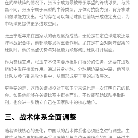
在武磊缺阵的情况下，张玉宁成为最被寄予厚望的锋线球员。与武
磊不同，张玉宁属于典型的中锋类型，身体对抗能力强，背身拿球
和做球能力突出。他的存在可以帮助球队在前场形成稳定支点，为
中场球员提供更多进攻空间。
张玉宁近年来在国家队的表现逐渐成熟，无论是在定位球进攻还是
阵地战配合中，他都能够发挥重要作用。尤其是在面对防守密集的
球队时，他的高点优势与对抗能力能够帮助球队打开局面。
作为锋线支点，张玉宁不仅需要承担射门得分的任务，还要在进攻
组织中发挥桥梁作用。通过背身护球、分球到边路或中路，他可以
让队友参与到进攻体系中，从而形成更丰富的进攻层次。
更重要的是，这场关键战役对于张玉宁来说也是一次证明自己的机
会。如果他能够在关键比赛中挺身而出，不仅能帮助球队争取胜
利，也会进一步确立自己在国家队中的核心地位。
三、战术体系全面调整
随着锋线核心的变化，中国队的战术体系也必须随之进行调整。主
教练可能会更加倾向于采用阵地战与高位压迫结合的打法，通过中