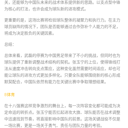
关，还能够为中国队未来的战术体系提供新的思路。以支点型中锋
为核心的打法，也许会成为球队新的进攻模式。
更重要的是，这场比赛将检验球队整体的凝聚力和执行力。在主力
球员缺阵的情况下，团队是否能够通过合作弥补个人能力的不足，
将成为决定胜负的关键因素。
总结：
总体来看，武磊的停赛为中国男足带来了不小的挑战，但同时也为
球队提供了重新调整战术结构的契机。张玉宁的上位，使得锋线打
法从速度冲击转向支点策应，这种变化虽然需要时间适应，却也可
能让球队的进攻方式更加多样化。只要全队能够围绕新的核心形成
默契配合，中国队依然有能力在关键比赛中争取理想结果。
B体育
在十八强赛这样竞争激烈的舞台上，每一次阵容变化都可能成为决
定命运的转折点。张玉宁能否扛起进攻大旗、球队能否在战术调整
中迅速找到节奏，将直接影响中国队的前景。这场关键战役不仅是
一场比赛，更是一场关于勇气、责任与团队力量的考验。