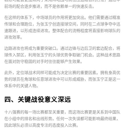
前场的配合逐步推进，而不是依赖单一的快速反击。
在这样的体系下，中场球员的作用将更加突出。他们需要通过精准
传球和合理跑位，为张玉宁创造接球空间，同时在二点球争夺中迅
速跟进，以形成连续进攻。整体配合的流畅程度将直接影响球队的
进攻效率。
边路进攻也将成为重要突破口。通过边锋与边后卫的套边配合，将
球传入禁区，利用张玉宁的头球优势争取破门机会。这种战术思路
在面对防守稳固的对手时往往能够产生效果。
此外，定位球战术同样可能成为决定比赛的重要因素。拥有身高优
势的球员在角球和任意球进攻中可以形成威胁，而张玉宁正是这一
体系中的关键人物。
四、关键战役意义深远
十八强赛的每一场比赛都至关重要，而这场比赛更是关系到中国队
在小组中的排名和出线形势。任何一次失误都可能影响最终结果，
因此球队必须以高度专注的态度投入比赛。