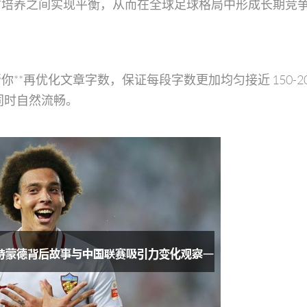
才培养之间实现平衡，从而在全球足球格局中形成长期竞
**再优化文章字数，保证每段字数更加均匀接近 150-20
同时自然流畅。