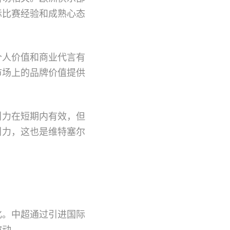
际比赛经验和成熟心态
个人价值和商业代言有
市场上的品牌价值提供
引力在短期内有效，但
引力，这也是维特塞尔
化。中超通过引进国际
波动。