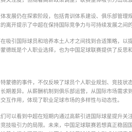
整体发展仍在探索阶段，包括青训体系建设、俱乐部管理
尔的离开提示了中超在保持国际竞争力与可持续发展之间
要在吸引国际球员和培养本土人才之间找到合适策略，以
特蒙德既是个人职业选择，也为中国足球联赛提供了反思
多特蒙德的事件，不仅反映了球员个人职业规划、竞技状
与长期差异。从薪酬机制到俱乐部运营，从国际市场需求
素交互作用，体现了职业足球市场的多样性与动态性。
我们可以看到中超在短期内通过高薪引进国际球星提升关
和竞技吸引力的局限。未来，中国足球联赛若想真正稳固