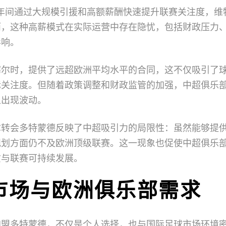
017年间通过大规模引援和高额薪酬快速提升联赛关注度，
而，这种高薪模式在实际运营中存在隐忧，包括财政压力
影响。
塞尔时，提供了远超欧洲平均水平的合同，这不仅吸引了
际关注度。但随着政策调整和财政监管的加强，中超俱乐
之出现波动。
尔转会多特蒙德反映了中超吸引力的局限性：虽然能够提
规划方面仍不及欧洲顶级联赛。这一现象也促使中超俱乐
质与联赛可持续发展。
市场与欧洲俱乐部需求
加盟多特蒙德，不仅是个人选择，也与国际足球市场环境