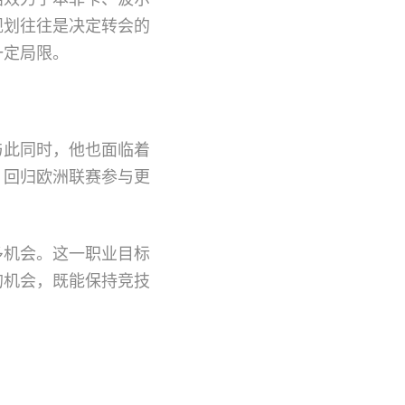
规划往往是决定转会的
一定局限。
与此同时，他也面临着
，回归欧洲联赛参与更
多机会。这一职业目标
的机会，既能保持竞技