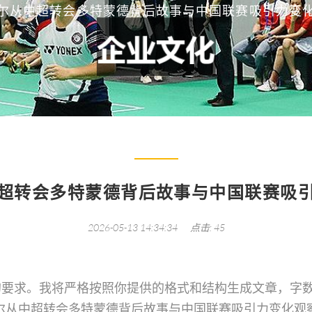
尔从中超转会多特蒙德背后故事与中国联赛吸引力变
超转会多特蒙德背后故事与中国联赛吸
2026-05-13 14:34:34
点击: 45
的要求。我将严格按照你提供的格式和结构生成文章，字
尔从中超转会多特蒙德背后故事与中国联赛吸引力变化观