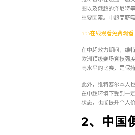
图以及俄超的泽尼特
重要因素。中超高薪
nba在线观看免费观看
在中超效力期间，维
欧洲顶级赛场竞技强
高水平的比赛，是保
此外，维特塞尔本人
在中超环境下受到一
状态，也能提升个人
2、中国