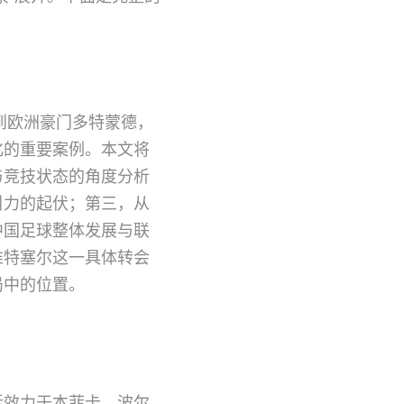
到欧洲豪门多特蒙德，
化的重要案例。本文将
与竞技状态的角度分析
引力的起伏；第三，从
中国足球整体发展与联
维特塞尔这一具体转会
局中的位置。
括效力于本菲卡、波尔