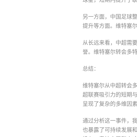
另一方面，中国足球
提升等方面。维特塞
从长远来看，中超需
誉。维特塞尔转会多
总结：
维特塞尔从中超转会
超联赛吸引力的短期
呈现了复杂的多维因
通过分析这一事件，
也暴露了可持续发展