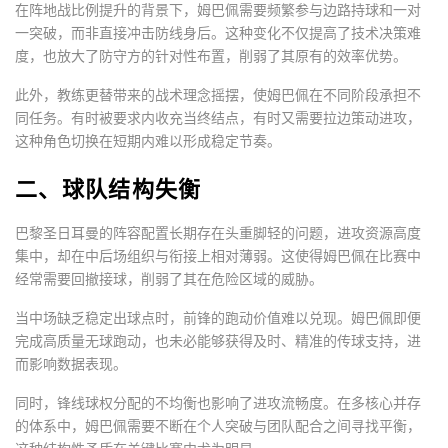
在阵地战比例提升的背景下，姆巴佩需要频繁参与边路持球和一对
一突破，而非直接冲击防线身后。这种变化不仅提高了技术决策难
度，也放大了防守方的针对性布置，削弱了其原有的效率优势。
此外，教练更替带来的战术理念摇摆，使姆巴佩在不同阶段承担不
同任务。有时被要求内收充当终结点，有时又需要拉边策动进攻，
这种角色切换在短期内难以形成稳定节奏。
二、球队结构失衡
巴黎圣日耳曼的阵容配置长期存在头重脚轻的问题，进攻资源高度
集中，却在中后场组织与衔接上相对薄弱。这使得姆巴佩在比赛中
经常需要回撤接球，削弱了其在危险区域的威胁。
当中场缺乏稳定出球点时，前锋的跑动价值难以兑现。姆巴佩即便
完成高质量无球跑动，也未必能够获得及时、精准的传球支持，进
而影响数据表现。
同时，锋线球权分配的不均衡也影响了进攻流畅度。在多核心并存
的体系中，姆巴佩需要不断在个人突破与团队配合之间寻找平衡，