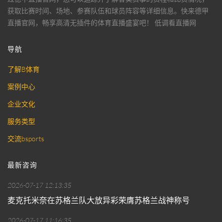
获取比赛时间、场地、参赛队伍和球员阵容等详细信息。快来德甲
直播官网，畅享高清无插件的体育直播盛宴吧！ 低调看直播网
导航
了解B体育
案例中心
企业文化
服务类型
交流bsports
最新咨询
2026-07-17 12:13:35
麦克托米奈在苏格兰队大放异彩荣膺苏格兰战神称号
2026-07-17 11:16:35