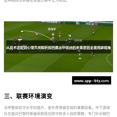
这种结构性矛盾在关键比赛中尤为明显。
三、联赛环境演变
法甲整体防守水平的提升，是外界常被忽视的重要因素。中下游球
队在面对巴黎时普遍采取低位防守和多人协防策略，专门针对姆巴