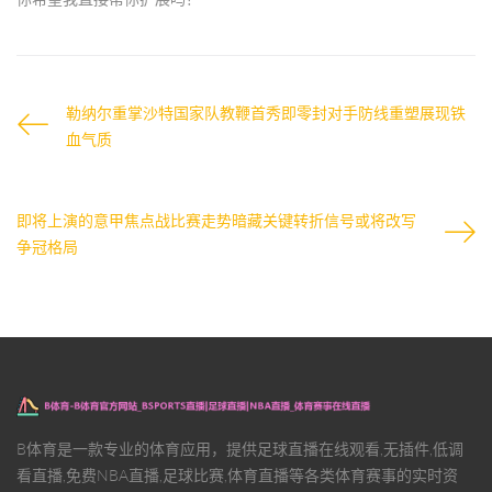
勒纳尔重掌沙特国家队教鞭首秀即零封对手防线重塑展现铁
血气质
即将上演的意甲焦点战比赛走势暗藏关键转折信号或将改写
争冠格局
B体育是一款专业的体育应用，提供足球直播在线观看,无插件,低调
看直播,免费NBA直播,足球比赛,体育直播等各类体育赛事的实时资