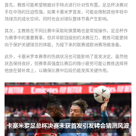
首先，教练可能希望根据对手特点进行针对性布置。足总杯决赛对
手在中场的压迫性强，如果卡塞米罗首发，可能会限制其他年轻中
场球员的成长空间，同时也会对球队整体节奏产生影响。
其次，主教练在不同比赛中采取轮换策略也是常规操作。足总杯作
为赛季中的重要赛事，但并非欧冠级别的决赛压力，教练可能更倾
向于保护关键球员的体能，为接下来的联赛或欧洲赛场做准备。
此外，卡塞米罗本赛季的伤病状况也可能影响了首发决定。虽然他
状态保持良好，但赛季高强度比赛后的微小疲劳可能让教练选择将
他放在替补席上，以确保比赛中后段仍能发挥关键作用。