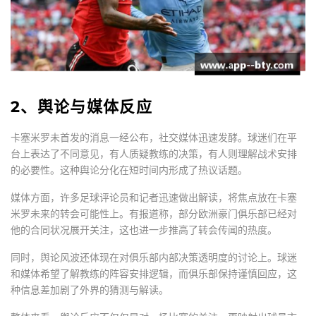
2、舆论与媒体反应
卡塞米罗未首发的消息一经公布，社交媒体迅速发酵。球迷们在平
台上表达了不同意见，有人质疑教练的决策，有人则理解战术安排
的必要性。这种舆论分化在短时间内形成了热议话题。
媒体方面，许多足球评论员和记者迅速做出解读，将焦点放在卡塞
米罗未来的转会可能性上。有报道称，部分欧洲豪门俱乐部已经对
他的合同状况展开关注，这也进一步推高了转会传闻的热度。
同时，舆论风波还体现在对俱乐部内部决策透明度的讨论上。球迷
和媒体希望了解教练的阵容安排逻辑，而俱乐部保持谨慎回应，这
种信息差加剧了外界的猜测与解读。