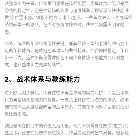
从整体实力来看，传统豪门通常在阵容配置上更具优势。无论是后
防线的稳定性，还是中前场的技术与速度储备，顶级球队往往能够
做到“位置不弱、短板不明显”。相比之下，一些首次进入16强或阵容
结构较单一的球队，在面对伤病或停赛时，往往会暴露出明显隐
患。
此外，阵容的年龄结构同样关键。兼具经验丰富的老将与冲击力十
足的年轻球员，是欧冠冠军球队的典型特征。经验保障稳定，年轻
带来活力，这种平衡使得球队在不同比赛情境下都能找到应对方
式，也让整体实力更具持续性。
2、战术体系与教练能力
进入欧冠淘汰赛后，比赛往往不再是单纯的实力对拼，而是战术执
行力与临场调整能力的较量。一支真正具备夺冠潜力的球队，必须
拥有成熟且高度适配阵容的战术体系，并能在不同对手面前灵活切
换比赛策略。
顶级教练在欧冠中的价值尤为突出。他们不仅需要在赛前制定针对
性战术，还要在比赛中通过换人、阵型变化及时扭转局势。很多经