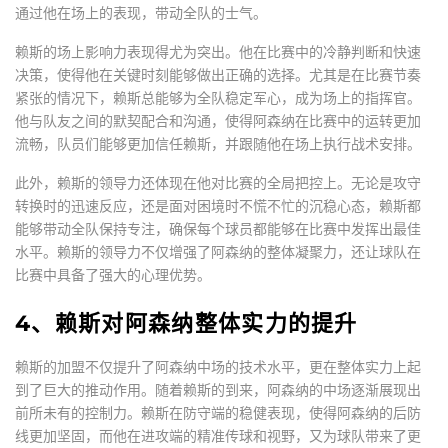
通过他在场上的表现，带动全队的士气。
赖斯的场上影响力表现得尤为突出。他在比赛中的冷静判断和快速
决策，使得他在关键时刻能够做出正确的选择。尤其是在比赛节奏
紧张的情况下，赖斯总能够为全队稳定军心，成为场上的指挥官。
他与队友之间的默契配合和沟通，使得阿森纳在比赛中的运转更加
流畅，队员们能够更加信任赖斯，并跟随他在场上执行战术安排。
此外，赖斯的领导力还体现在他对比赛的全局把控上。无论是攻守
转换时的迅速反应，还是面对困境时不慌不忙的沉稳心态，赖斯都
能够带动全队保持专注，确保每个球员都能够在比赛中发挥出最佳
水平。赖斯的领导力不仅增强了阿森纳的整体凝聚力，还让球队在
比赛中具备了强大的心理优势。
4、赖斯对阿森纳整体实力的提升
赖斯的加盟不仅提升了阿森纳中场的技术水平，更在整体实力上起
到了巨大的推动作用。随着赖斯的到来，阿森纳的中场逐渐展现出
前所未有的控制力。赖斯在防守端的稳健表现，使得阿森纳的后防
线更加坚固，而他在进攻端的精准传球和视野，又为球队带来了更