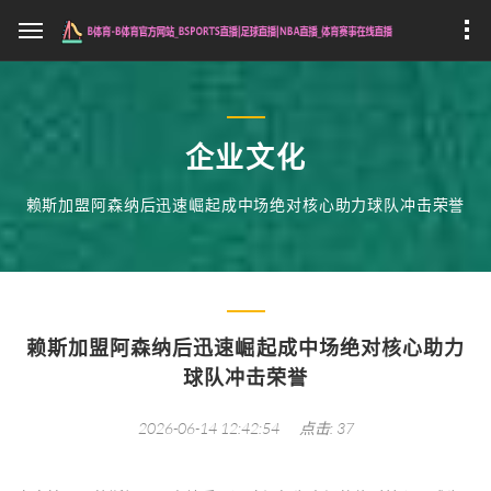
企业文化
赖斯加盟阿森纳后迅速崛起成中场绝对核心助力球队冲击荣誉
赖斯加盟阿森纳后迅速崛起成中场绝对核心助力
球队冲击荣誉
2026-06-14 12:42:54
点击: 37