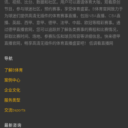
讯、视频、比分、数据和社区。用户可以邀请体育大咖，观看原创
节目，参与球迷社区，预约赛事，享受体育盛宴。B体育官网致力于
为球迷们提供高清无插件的体育赛事直播，包括NBA直播、CBA直
播、英超、西甲、意甲、德甲、法甲、中超、欧冠等精彩赛事。通
过德甲直播官网，您可以追踪并了解各类赛事的赛程和比赛情况，
获取比赛时间、场地、参赛队伍和球员阵容等详细信息。快来德甲
直播官网，畅享高清无插件的体育直播盛宴吧！ 低调看直播网
导航
了解B体育
案例中心
企业文化
服务类型
交流bsports
最新咨询