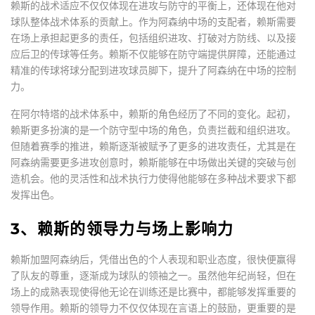
赖斯的战术适应不仅仅体现在进攻与防守的平衡上，还体现在他对
球队整体战术体系的贡献上。作为阿森纳中场的支配者，赖斯需要
在场上承担起更多的责任，包括组织进攻、打破对方防线、以及接
应后卫的传球等任务。赖斯不仅能够在防守端提供屏障，还能通过
精准的传球将球分配到进攻球员脚下，提升了阿森纳在中场的控制
力。
在阿尔特塔的战术体系中，赖斯的角色经历了不同的变化。起初，
赖斯更多扮演的是一个防守型中场的角色，负责拦截和组织进攻。
但随着赛季的推进，赖斯逐渐被赋予了更多的进攻责任，尤其是在
阿森纳需要更多进攻创意时，赖斯能够在中场做出关键的突破与创
造机会。他的灵活性和战术执行力使得他能够在多种战术要求下都
发挥出色。
3、赖斯的领导力与场上影响力
赖斯加盟阿森纳后，凭借出色的个人表现和职业态度，很快便赢得
了队友的尊重，逐渐成为球队的领袖之一。虽然他年纪尚轻，但在
场上的成熟表现使得他无论在训练还是比赛中，都能够发挥重要的
领导作用。赖斯的领导力不仅仅体现在言语上的鼓励，更重要的是