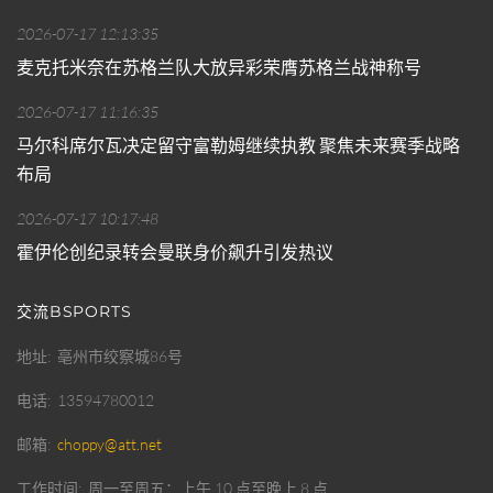
2026-07-17 12:13:35
麦克托米奈在苏格兰队大放异彩荣膺苏格兰战神称号
2026-07-17 11:16:35
马尔科席尔瓦决定留守富勒姆继续执教 聚焦未来赛季战略
布局
2026-07-17 10:17:48
霍伊伦创纪录转会曼联身价飙升引发热议
交流BSPORTS
地址
亳州市绞察城86号
电话
13594780012
邮箱
choppy@att.net
工作时间
周一至周五：上午 10 点至晚上 8 点