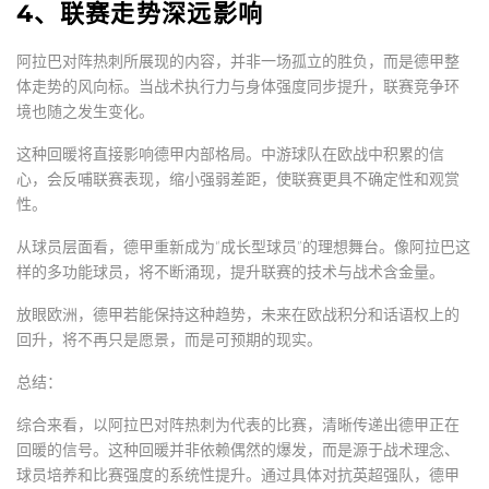
4、联赛走势深远影响
阿拉巴对阵热刺所展现的内容，并非一场孤立的胜负，而是德甲整
体走势的风向标。当战术执行力与身体强度同步提升，联赛竞争环
境也随之发生变化。
这种回暖将直接影响德甲内部格局。中游球队在欧战中积累的信
心，会反哺联赛表现，缩小强弱差距，使联赛更具不确定性和观赏
性。
从球员层面看，德甲重新成为“成长型球员”的理想舞台。像阿拉巴这
样的多功能球员，将不断涌现，提升联赛的技术与战术含金量。
放眼欧洲，德甲若能保持这种趋势，未来在欧战积分和话语权上的
回升，将不再只是愿景，而是可预期的现实。
总结：
综合来看，以阿拉巴对阵热刺为代表的比赛，清晰传递出德甲正在
回暖的信号。这种回暖并非依赖偶然的爆发，而是源于战术理念、
球员培养和比赛强度的系统性提升。通过具体对抗英超强队，德甲