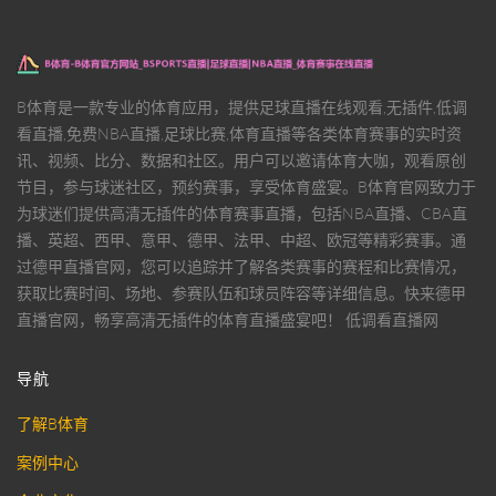
B体育是一款专业的体育应用，提供足球直播在线观看,无插件,低调
看直播,免费NBA直播,足球比赛,体育直播等各类体育赛事的实时资
讯、视频、比分、数据和社区。用户可以邀请体育大咖，观看原创
节目，参与球迷社区，预约赛事，享受体育盛宴。B体育官网致力于
为球迷们提供高清无插件的体育赛事直播，包括NBA直播、CBA直
播、英超、西甲、意甲、德甲、法甲、中超、欧冠等精彩赛事。通
过德甲直播官网，您可以追踪并了解各类赛事的赛程和比赛情况，
获取比赛时间、场地、参赛队伍和球员阵容等详细信息。快来德甲
直播官网，畅享高清无插件的体育直播盛宴吧！ 低调看直播网
导航
了解B体育
案例中心