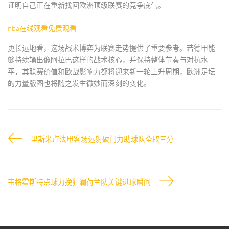
证明自己正在重新找回欧洲顶级联赛的竞争底气。
nba在线观看免费观看
更长远地看，这场战术博弈为联赛走势提供了重要参考。若德甲能
够持续输出像阿拉巴这样的战术核心，并保持整体节奏与对抗水
平，其联赛价值和欧战影响力都将迎来新一轮上升周期，欧洲足坛
的力量版图也将随之发生微妙而深刻的变化。
里斯米卢法甲客场远射破门力助球队全取三分
韦格霍斯特点球力挽狂澜荷兰队关键进球瞬间