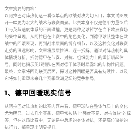
文章摘要的内容：
以阿拉巴对阵热刺这一看似单点的欧战对决为切入口，本文试图展
开一幅更为宏大的战术与联赛图景。比赛本身不仅是德甲力量型后
卫与英超速度体系的正面碰撞，更是两种足球哲学在当下欧洲赛场
的集中呈现。从阿拉巴在比赛中的角色变化，到德甲球队整体在欧
战中的回暖表现，再到战术层面的博弈细节，以及这种变化对联赛
走势的深远影响，文章将层层推进、逐一拆解。通过对阵热刺的具
体情境分析，折射德甲在节奏、对抗、组织能力上的重新崛起信
号，同时也揭示英超强队在面对德甲体系时暴露出的结构性问题。
最终，文章将回到联赛层面，探讨这种回暖是否具有持续性，以及
它将如何重塑未来几个赛季欧洲足坛的竞争格局。
1、德甲回暖现实信号
从阿拉巴对阵热刺的比赛内容来看，德甲球队在整体气质上的变化
尤为明显。过去几个赛季，德甲常被贴上“强度不足、对抗偏软”的标
签，但在这场比赛中，无论是中后场的身体对抗，还是高位逼抢的
执行力，都呈现出明显提升。