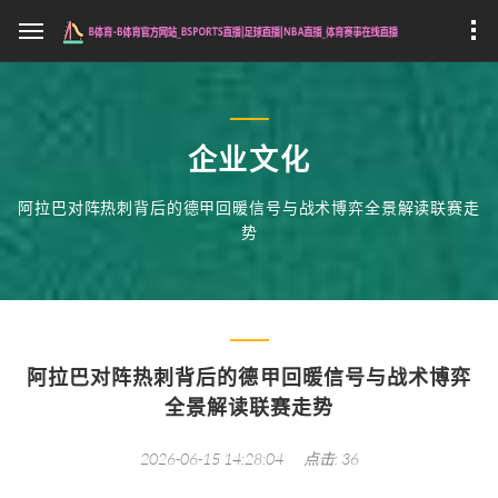
企业文化
阿拉巴对阵热刺背后的德甲回暖信号与战术博弈全景解读联赛走
势
阿拉巴对阵热刺背后的德甲回暖信号与战术博弈
全景解读联赛走势
2026-06-15 14:28:04
点击: 36