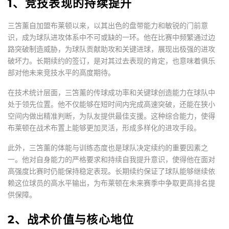
1、竞技表现的持续提升
三笘薰自加盟布莱顿以来，以其出色的盘带能力和敏锐的门前意
识，成为球队进攻体系中不可或缺的一环。他在比赛中频繁通过边
路突破制造威胁，为球队贡献助攻和关键进球，展现出极强的进攻
破坏力。长期续约的签订，是对其过去表现的肯定，也意味着俱乐
部对他未来竞技水平的高度期待。
在技术统计层面，三笘薰的传球成功率和关键球创造能力在球队中
处于领先位置。他不仅能够在短时间内完成高速突破，还能在狭小
空间内做出精准判断，为队友提供最佳支援。这种综合能力，使得
布莱顿在战术布置上能够更加灵活，形成多样化的进攻手段。
此外，三笘薰的体能与训练态度也是球队决定续约的重要因素之
一。他对自身能力的严格要求和持续自我提升意识，使得他在面对
高强度比赛时仍能保持稳定表现。长期续约保证了球队能够继续依
赖这位球员的高水平输出，为布莱顿在未来赛季中争取更高排名提
供保障。
2、战术价值与核心地位