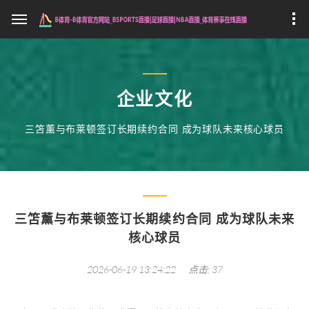
企业文化
三笘薰与布莱顿签订长期续约合同 成为球队未来核心球员
三笘薰与布莱顿签订长期续约合同 成为球队未来
核心球员
2026-06-19 13:24:22
点击: 37