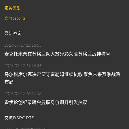
服务类型
交流bsports
最新咨询
2026-07-17 12:13:35
麦克托米奈在苏格兰队大放异彩荣膺苏格兰战神称号
2026-07-17 11:16:35
马尔科席尔瓦决定留守富勒姆继续执教 聚焦未来赛季战略
布局
2026-07-17 10:17:48
霍伊伦创纪录转会曼联身价飙升引发热议
交流BSPORTS