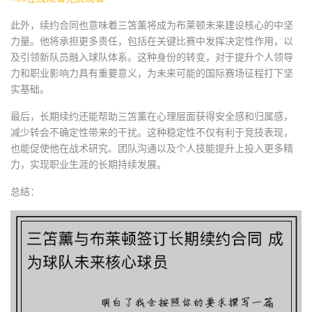
此外，续约合同也意味着三笘薰将成为布莱顿未来建设核心的中坚
力量。他将承担更多责任，包括在关键比赛中发挥决定性作用，以
及引领新队员融入球队体系。这种身份的转变，对于提升个人领导
力和职业影响力具有重要意义，为未来可能的国际赛场征程打下坚
实基础。
最后，长期续约还能帮助三笘薰在心理层面获得安全感和归属感，
减少转会不确定性带来的干扰。这种稳定性不仅有利于竞技表现，
也能促使他在战术研究、团队沟通以及个人技能提升上投入更多精
力，实现职业生涯的长期持续发展。
总结：