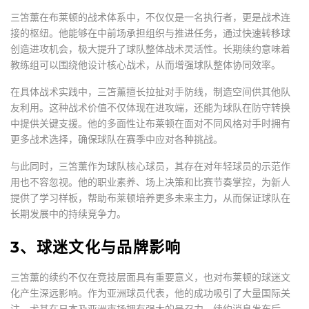
三笘薰在布莱顿的战术体系中，不仅仅是一名执行者，更是战术连
接的枢纽。他能够在中前场承担组织与推进任务，通过快速转移球
创造进攻机会，极大提升了球队整体战术灵活性。长期续约意味着
教练组可以围绕他设计核心战术，从而增强球队整体协同效率。
在具体战术实践中，三笘薰擅长拉扯对手防线，制造空间供其他队
友利用。这种战术价值不仅体现在进攻端，还能为球队在防守转换
中提供关键支援。他的多面性让布莱顿在面对不同风格对手时拥有
更多战术选择，确保球队在赛季中应对各种挑战。
与此同时，三笘薰作为球队核心球员，其存在对年轻球员的示范作
用也不容忽视。他的职业素养、场上决策和比赛节奏掌控，为新人
提供了学习样板，帮助布莱顿培养更多未来主力，从而保证球队在
长期发展中的持续竞争力。
3、球迷文化与品牌影响
三笘薰的续约不仅在竞技层面具有重要意义，也对布莱顿的球迷文
化产生深远影响。作为亚洲球员代表，他的成功吸引了大量国际关
注，尤其在日本及亚洲市场拥有强大的号召力。续约消息发布后，