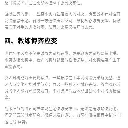
及门将发挥，往往比整体控球率更具决定性。
值得注意的是，一些原本实力差距较大的对决，也因战术针对性而
变得悬念十足。弱势一方通过压缩空间、限制核心球员发挥，有效
降低了对手的进攻效率，从而让比赛保持开放态势。
四、教练博弈应变
世界杯预选赛不仅是球员之间的较量，更是教练之间的智慧比拼。
本周多场比赛中，教练的赛前部署与临场调整，对比赛结果产生了
直接影响。
换人时机成为重要观察点。一些教练在下半场初段便果断调整，通
过人员变化打乱对手节奏；而另一些则选择耐心等待，依靠核心球
员的个人能力寻找突破口，不同选择背后体现出截然不同的执教理
念。
战术细节的博弈同样体现在定位球安排上。无论是角球站位变化，
还是任意球战术配合，都经过精心设计，力图在僵持局面中制造“非
运动战”优势。