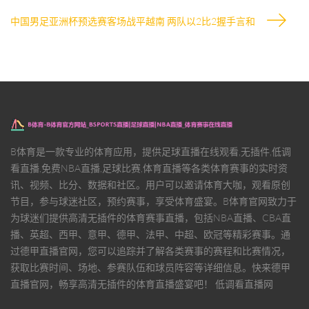
中国男足亚洲杯预选赛客场战平越南 两队以2比2握手言和
B体育是一款专业的体育应用，提供足球直播在线观看,无插件,低调
看直播,免费NBA直播,足球比赛,体育直播等各类体育赛事的实时资
讯、视频、比分、数据和社区。用户可以邀请体育大咖，观看原创
节目，参与球迷社区，预约赛事，享受体育盛宴。B体育官网致力于
为球迷们提供高清无插件的体育赛事直播，包括NBA直播、CBA直
播、英超、西甲、意甲、德甲、法甲、中超、欧冠等精彩赛事。通
过德甲直播官网，您可以追踪并了解各类赛事的赛程和比赛情况，
获取比赛时间、场地、参赛队伍和球员阵容等详细信息。快来德甲
直播官网，畅享高清无插件的体育直播盛宴吧！ 低调看直播网