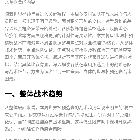
文章摘要的内容
随着世界杯预选赛进入关键赛程，本周多支国家队在战术层面与人
员配置上都出现了明显调整。面对积分形势的变化、对手风格的差
异以及赛程密集带来的挑战，各队教练组在阵型选择、攻防重心、
轮换策略等方面展现出更强的针对性与灵活性。本文将以“世界杯预
选赛战术前瞻聚焦本周各队调整与焦点对决全梳理”为核心，从整体
战术趋势、重点球队调整、焦点对决解析以及教练博弈与临场应变
四个方面展开系统分析。通过对不同赛区的代表性球队进行横向对
比，结合具体比赛背景，深入解读各队在本周预选赛中的战略意图
与战术细节，力求为读者呈现一幅全面、立体的世界杯预选赛战术
图景。
一、整体战术趋势
从整体层面来看，本周世界杯预选赛的战术趋势呈现出明显的“稳中
求变”特征。多数球队在延续既有体系的基础上，针对对手特点进行
微调，而非彻底推翻原有战术框架。这种做法既有助于保持球队熟
悉度，也能降低临场磨合风险。