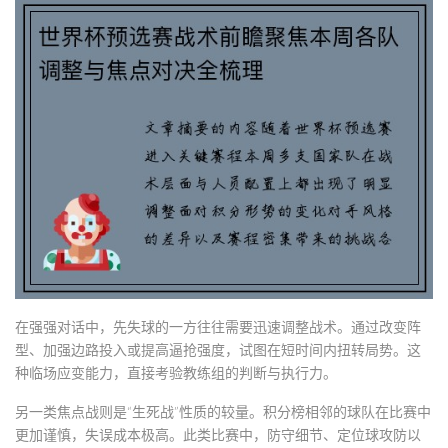
在强强对话中，先失球的一方往往需要迅速调整战术。通过改变阵
型、加强边路投入或提高逼抢强度，试图在短时间内扭转局势。这
种临场应变能力，直接考验教练组的判断与执行力。
另一类焦点战则是“生死战”性质的较量。积分榜相邻的球队在比赛中
更加谨慎，失误成本极高。此类比赛中，防守细节、定位球攻防以