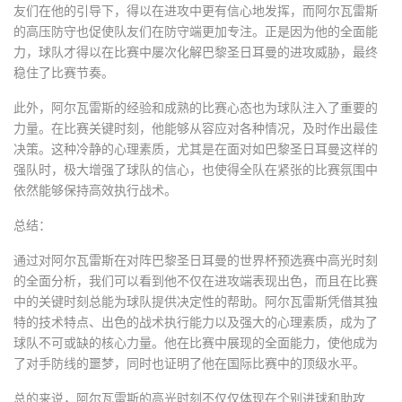
友们在他的引导下，得以在进攻中更有信心地发挥，而阿尔瓦雷斯
的高压防守也促使队友们在防守端更加专注。正是因为他的全面能
力，球队才得以在比赛中屡次化解巴黎圣日耳曼的进攻威胁，最终
稳住了比赛节奏。
此外，阿尔瓦雷斯的经验和成熟的比赛心态也为球队注入了重要的
力量。在比赛关键时刻，他能够从容应对各种情况，及时作出最佳
决策。这种冷静的心理素质，尤其是在面对如巴黎圣日耳曼这样的
强队时，极大增强了球队的信心，也使得全队在紧张的比赛氛围中
依然能够保持高效执行战术。
总结：
通过对阿尔瓦雷斯在对阵巴黎圣日耳曼的世界杯预选赛中高光时刻
的全面分析，我们可以看到他不仅在进攻端表现出色，而且在比赛
中的关键时刻总能为球队提供决定性的帮助。阿尔瓦雷斯凭借其独
特的技术特点、出色的战术执行能力以及强大的心理素质，成为了
球队不可或缺的核心力量。他在比赛中展现的全面能力，使他成为
了对手防线的噩梦，同时也证明了他在国际比赛中的顶级水平。
总的来说，阿尔瓦雷斯的高光时刻不仅仅体现在个别进球和助攻