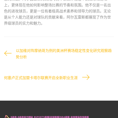
上，更体现在他如何影响整场比赛的节奏和氛围。他不仅是一名出
色的进攻球员，更是一位有着极高战术素养和领导力的球员。无论
是从个人能力还是对球队的贡献来看，阿尔瓦雷斯都展现了作为世
界级球员的实力和魅力。
以加维对阵摩纳哥为例的美洲杯赛场稳定性变化研究观察趋
势分析
何塞卢正式加盟卡塔尔联赛开启全新职业生涯