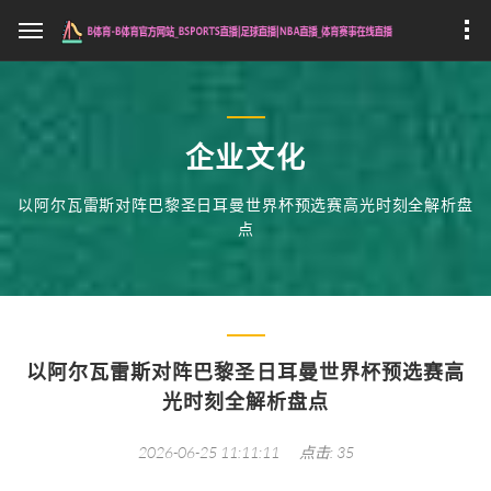
企业文化
以阿尔瓦雷斯对阵巴黎圣日耳曼世界杯预选赛高光时刻全解析盘
点
以阿尔瓦雷斯对阵巴黎圣日耳曼世界杯预选赛高
光时刻全解析盘点
2026-06-25 11:11:11
点击: 35