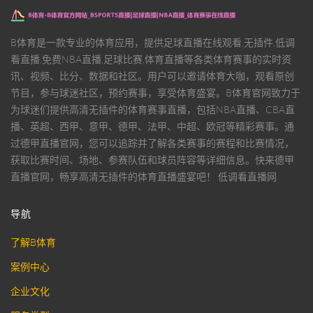
B体育是一款专业的体育应用，提供足球直播在线观看,无插件,低调
看直播,免费NBA直播,足球比赛,体育直播等各类体育赛事的实时资
讯、视频、比分、数据和社区。用户可以邀请体育大咖，观看原创
节目，参与球迷社区，预约赛事，享受体育盛宴。B体育官网致力于
为球迷们提供高清无插件的体育赛事直播，包括NBA直播、CBA直
播、英超、西甲、意甲、德甲、法甲、中超、欧冠等精彩赛事。通
过德甲直播官网，您可以追踪并了解各类赛事的赛程和比赛情况，
获取比赛时间、场地、参赛队伍和球员阵容等详细信息。快来德甲
直播官网，畅享高清无插件的体育直播盛宴吧！ 低调看直播网
导航
了解B体育
案例中心
企业文化