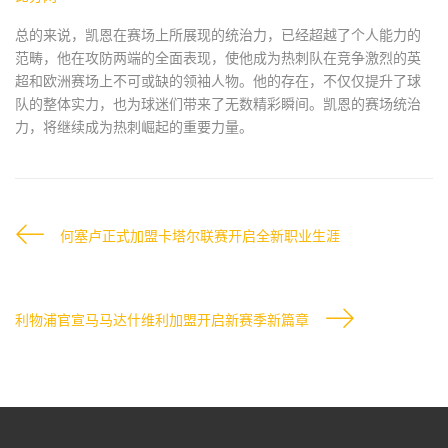
总的来说，凯恩在赛场上所展现的统治力，已经超越了个人能力的
范畴，他在攻防两端的全面表现，使他成为热刺队在竞争激烈的英
超和欧洲赛场上不可或缺的领袖人物。他的存在，不仅仅提升了球
队的整体实力，也为球迷们带来了无数精彩瞬间。凯恩的赛场统治
力，将继续成为热刺崛起的重要力量。
何塞卢正式加盟卡塔尔联赛开启全新职业生涯
利物浦官宣马马达什维利加盟开启新赛季新篇章