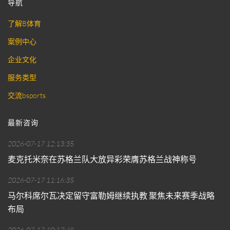
导航
了解B体育
案例中心
企业文化
服务类型
交流bsports
最新咨询
2026-07-17 12:13:35
麦克托米奈在苏格兰队大放异彩荣膺苏格兰战神称号
2026-07-17 11:16:35
马尔科席尔瓦决定留守富勒姆继续执教 聚焦未来赛季战略
布局
2026-07-17 10:17:48