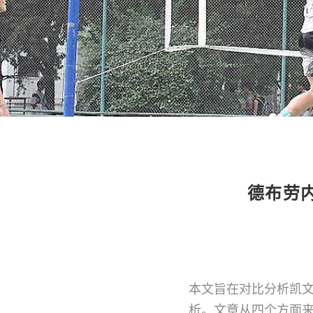
德布劳
本文旨在对比分析凯文
析。文章从四个方面