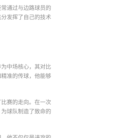
经常通过与边路球员的
充分发挥了自己的技术
作为中场核心，其对比
和精准的传球，他能够
了比赛的走向。在一次
，为球队制造了致命的
间，他不仅仅是进攻的