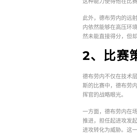
这种能力使得他在比
此外，德布劳内的远
内依然能够在高压环
然未能直接得分，但
2、比赛
德布劳内不仅在技术
斯的比赛中，德布劳
挥官的战略眼光。
一方面，德布劳内在
推进，担任起进攻发
进攻转化为威胁。这