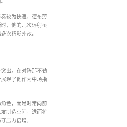
响。
节奏较为快速，德布劳
斯时，他的几次远射虽
出多次精彩扑救。
分突出。在对阵那不勒
分展现了他作为中场指
场角色，而是时常向前
队友制造空间，进而将
防守压力倍增。