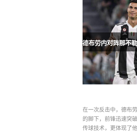
在一次反击中，德布
的脚下，前锋迅速突
传球技术，更体现了