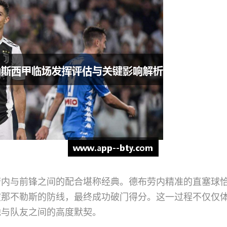
劳内与前锋之间的配合堪称经典。德布劳内精准的直塞球
破那不勒斯的防线，最终成功破门得分。这一过程不仅仅
他与队友之间的高度默契。