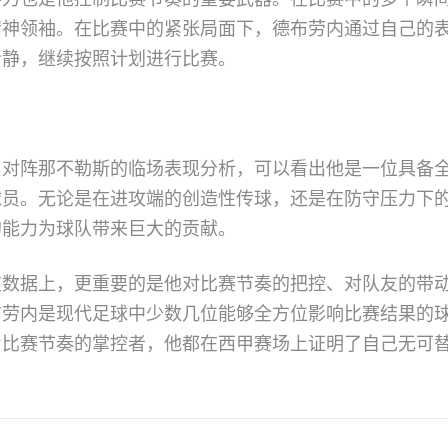
精神领袖。在比赛中的紧张局面下，德布劳内通过自己的
冷静，继续按照计划进行比赛。
甲对阵那不勒斯的临场表现分析，可以看出他是一位具备
球员。无论是在进攻端的创造性传球，还是在防守压力下
的能力为球队带来巨大的贡献。
在数据上，更重要的是他对比赛节奏的把控、对队友的带
布劳内是现代足球中少数几位能够全方位影响比赛结果的
为比赛节奏的掌控者，他都在西甲赛场上证明了自己无可