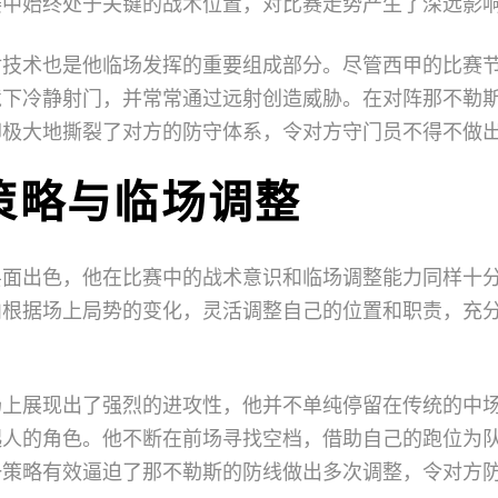
赛中始终处于关键的战术位置，对比赛走势产生了深远影
射技术也是他临场发挥的重要组成部分。尽管西甲的比赛
境下冷静射门，并常常通过远射创造威胁。在对阵那不勒
却极大地撕裂了对方的防守体系，令对方守门员不得不做
策略与临场调整
层面出色，他在比赛中的战术意识和临场调整能力同样十
内根据场上局势的变化，灵活调整自己的位置和职责，充
场上展现出了强烈的进攻性，他并不单纯停留在传统的中
起人的角色。他不断在前场寻找空档，借助自己的跑位为
一策略有效逼迫了那不勒斯的防线做出多次调整，令对方