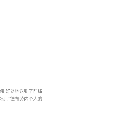
恰到好处地送到了前锋
体现了德布劳内个人的