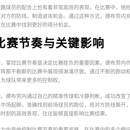
边路球员的配合上也有着非常高效的表现。在比赛中，他
破对方的防线，制造进攻机会。通过这种方式，德布劳内
友在比赛中找到更好的得分机会。
比赛节奏与关键影响
中，掌控比赛节奏是决定比赛胜负的重要因素。德布劳内
对阵那不勒斯的比赛中展现得淋漓尽致。通过不断的跑动
，为球队带来更多的控制权。
刻，德布劳内通过自己的精准传球和冷静判断，成功改变
从中场起脚，准确找到前场球员的跑位，将对方防线撕开
键时刻的高效表现，往往能够直接影响比赛结果。
导力也是他控制比赛节奏的重要武器。在比赛中的多个瞬