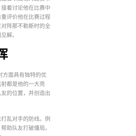
，接着讨论他在比赛中
着重评价他在比赛过程
在对阵那不勒斯时的全
刻见解。
挥
射方面具有独特的优
远射都是他的一大亮
队友的位置，并创造出
来打乱对手的防线。例
，帮助队友打破僵局。