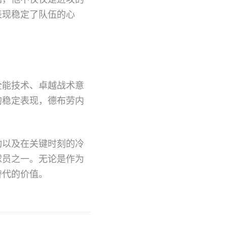
表现稳定了队伍的心
全能技术、卓越战术意
的稳定表现，德布劳内
动以及在关键时刻的冷
球员之一。无论是作为
替代的价值。