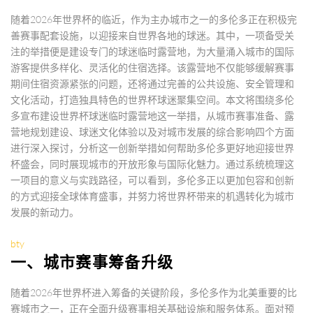
随着2026年世界杯的临近，作为主办城市之一的多伦多正在积极完
善赛事配套设施，以迎接来自世界各地的球迷。其中，一项备受关
注的举措便是建设专门的球迷临时露营地，为大量涌入城市的国际
游客提供多样化、灵活化的住宿选择。该露营地不仅能够缓解赛事
期间住宿资源紧张的问题，还将通过完善的公共设施、安全管理和
文化活动，打造独具特色的世界杯球迷聚集空间。本文将围绕多伦
多宣布建设世界杯球迷临时露营地这一举措，从城市赛事准备、露
营地规划建设、球迷文化体验以及对城市发展的综合影响四个方面
进行深入探讨，分析这一创新举措如何帮助多伦多更好地迎接世界
杯盛会，同时展现城市的开放形象与国际化魅力。通过系统梳理这
一项目的意义与实践路径，可以看到，多伦多正以更加包容和创新
的方式迎接全球体育盛事，并努力将世界杯带来的机遇转化为城市
发展的新动力。
bty
一、城市赛事筹备升级
随着2026年世界杯进入筹备的关键阶段，多伦多作为北美重要的比
赛城市之一，正在全面升级赛事相关基础设施和服务体系。面对预