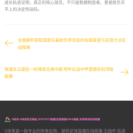
成长轨迹证明，真正的核心球员，不只是数据制造者，更是胜负天
平上的决定性砝码。
全面解析获取国家队最新伤停消息的权威渠道与实用方法实
战指南
南通支云提前一轮降级无缘中超 明年征战中甲遗憾告别顶级
联赛
B体育是一款专业的体育应用，提供足球直播在线观看,无插件,低调