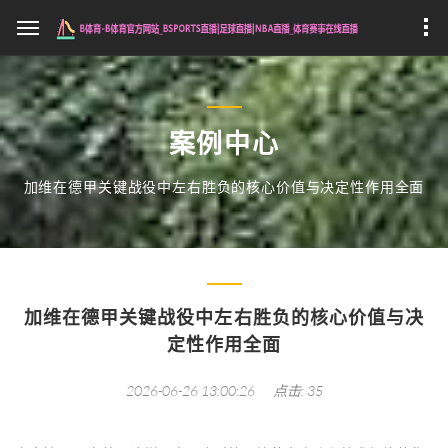
案例中心
加维在德甲关键战役中左右胜负的核心价值与决定性作用全面
加维在德甲关键战役中左右胜负的核心价值与决
定性作用全面
2026-06-26 13:00:26
点击: 35