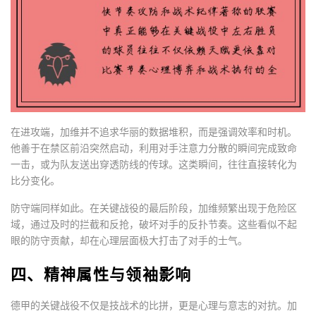
在进攻端，加维并不追求华丽的数据堆积，而是强调效率和时机。
他善于在禁区前沿突然启动，利用对手注意力分散的瞬间完成致命
一击，或为队友送出穿透防线的传球。这类瞬间，往往直接转化为
比分变化。
防守端同样如此。在关键战役的最后阶段，加维频繁出现于危险区
域，通过及时的拦截和反抢，破坏对手的反扑节奏。这些看似不起
眼的防守贡献，却在心理层面极大打击了对手的士气。
四、精神属性与领袖影响
德甲的关键战役不仅是技战术的比拼，更是心理与意志的对抗。加