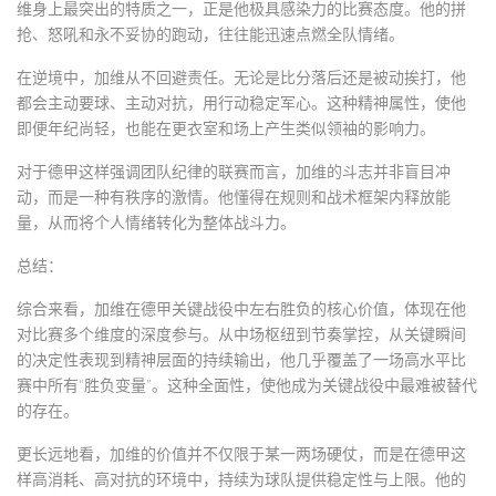
维身上最突出的特质之一，正是他极具感染力的比赛态度。他的拼
抢、怒吼和永不妥协的跑动，往往能迅速点燃全队情绪。
在逆境中，加维从不回避责任。无论是比分落后还是被动挨打，他
都会主动要球、主动对抗，用行动稳定军心。这种精神属性，使他
即便年纪尚轻，也能在更衣室和场上产生类似领袖的影响力。
对于德甲这样强调团队纪律的联赛而言，加维的斗志并非盲目冲
动，而是一种有秩序的激情。他懂得在规则和战术框架内释放能
量，从而将个人情绪转化为整体战斗力。
总结：
综合来看，加维在德甲关键战役中左右胜负的核心价值，体现在他
对比赛多个维度的深度参与。从中场枢纽到节奏掌控，从关键瞬间
的决定性表现到精神层面的持续输出，他几乎覆盖了一场高水平比
赛中所有“胜负变量”。这种全面性，使他成为关键战役中最难被替代
的存在。
更长远地看，加维的价值并不仅限于某一两场硬仗，而是在德甲这
样高消耗、高对抗的环境中，持续为球队提供稳定性与上限。他的