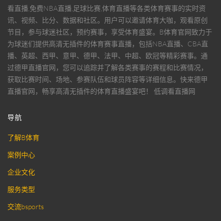
看直播,免费NBA直播,足球比赛,体育直播等各类体育赛事的实时资
讯、视频、比分、数据和社区。用户可以邀请体育大咖，观看原创
节目，参与球迷社区，预约赛事，享受体育盛宴。B体育官网致力于
为球迷们提供高清无插件的体育赛事直播，包括NBA直播、CBA直
播、英超、西甲、意甲、德甲、法甲、中超、欧冠等精彩赛事。通
过德甲直播官网，您可以追踪并了解各类赛事的赛程和比赛情况，
获取比赛时间、场地、参赛队伍和球员阵容等详细信息。快来德甲
直播官网，畅享高清无插件的体育直播盛宴吧！ 低调看直播网
导航
了解B体育
案例中心
企业文化
服务类型
交流bsports