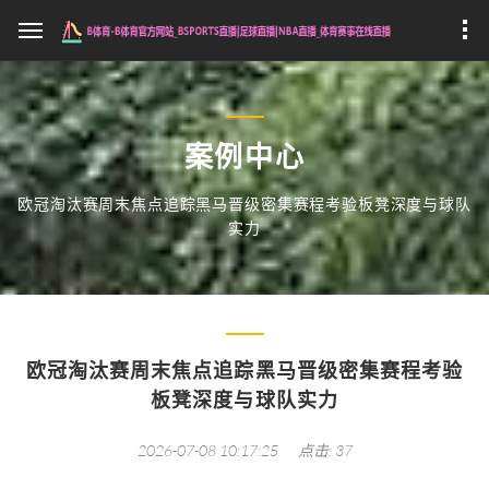
案例中心
欧冠淘汰赛周末焦点追踪黑马晋级密集赛程考验板凳深度与球队
实力
欧冠淘汰赛周末焦点追踪黑马晋级密集赛程考验
板凳深度与球队实力
2026-07-08 10:17:25
点击: 37