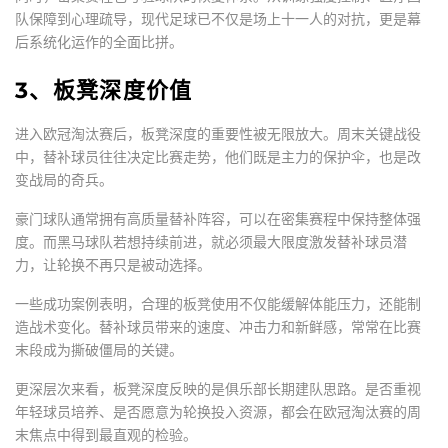
队保障到心理疏导，现代足球已不仅是场上十一人的对抗，更是幕
后系统化运作的全面比拼。
3、板凳深度价值
进入欧冠淘汰赛后，板凳深度的重要性被无限放大。周末关键战役
中，替补球员往往决定比赛走势，他们既是主力的保护伞，也是改
变战局的奇兵。
豪门球队通常拥有高质量替补阵容，可以在密集赛程中保持整体强
度。而黑马球队若想持续前进，就必须最大限度激发替补球员潜
力，让轮换不再只是被动选择。
一些成功案例表明，合理的板凳使用不仅能缓解体能压力，还能制
造战术变化。替补球员带来的速度、冲击力和新鲜感，常常在比赛
末段成为撕破僵局的关键。
更深层次来看，板凳深度反映的是俱乐部长期建队思路。是否重视
年轻球员培养、是否愿意为轮换投入资源，都会在欧冠淘汰赛的周
末焦点中得到最直观的检验。