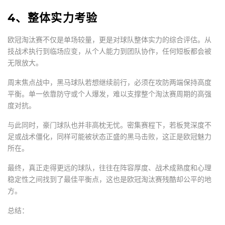
4、整体实力考验
欧冠淘汰赛不仅是单场较量，更是对球队整体实力的综合评估。从
技战术执行到临场应变，从个人能力到团队协作，任何短板都会被
无限放大。
周末焦点战中，黑马球队若想继续前行，必须在攻防两端保持高度
平衡。单一依靠防守或个人爆发，难以支撑整个淘汰赛周期的高强
度对抗。
与此同时，豪门球队也并非高枕无忧。密集赛程下，若板凳深度不
足或战术僵化，同样可能被状态正盛的黑马击败，这正是欧冠魅力
所在。
最终，真正走得更远的球队，往往在阵容厚度、战术成熟度和心理
稳定性之间找到了最佳平衡点，这也是欧冠淘汰赛残酷却公平的地
方。
总结：