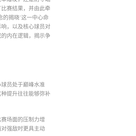
了比赛结果，并由此牵
念的揭晓”这一中心命
影响，以及核心球员对
成的内在逻辑，揭示争
心球员处于巅峰水准
这种提升往往能够弥补
比赛场面的压制力增
面对强敌时更具主动