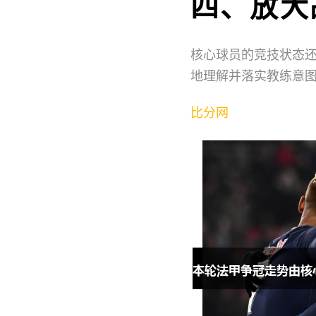
四、放大
核心球员的竞技状态
地理解并落实教练意
比分网