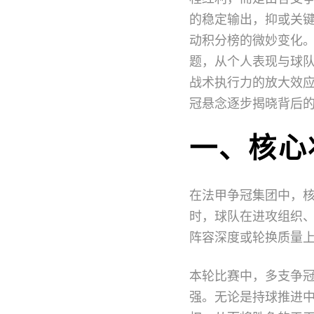
的稳定输出，抑或关
动积分榜的微妙变化。
题，从个人表现与球
战术执行力的放大效
冠悬念逐步揭晓背后
一、核心
在法甲争冠集团中，
时，球队在进攻组织
阵容深度或轮换质量
本轮比赛中，多支争
强。无论是持球推进