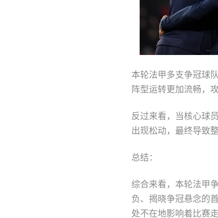
本轮法甲多支争冠球
阵型运转更加流畅，攻
反过来看，当核心球
出现松动，最终导致
总结：
综合来看，本轮法甲
负、揭晓争冠悬念的
处不在地影响着比赛