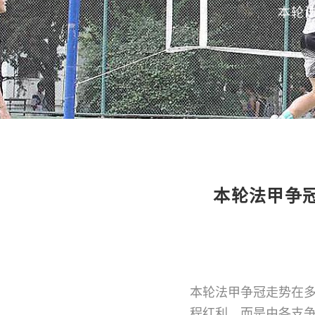
本轮
本轮法甲争
本轮法甲争冠走势在
程红利，而是由各支