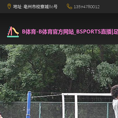
地址: 亳州市绞察城86号
13594780012