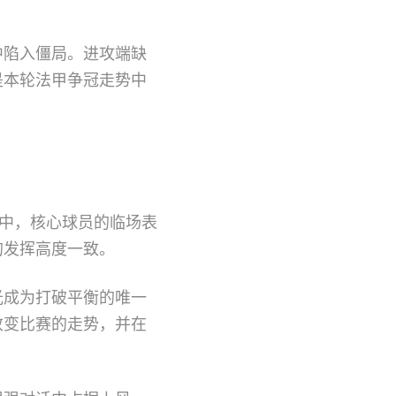
中陷入僵局。进攻端缺
是本轮法甲争冠走势中
赛中，核心球员的临场表
的发挥高度一致。
光成为打破平衡的唯一
改变比赛的走势，并在