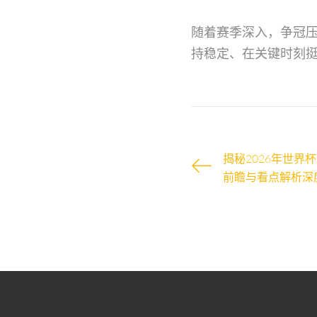
随着赛季深入，争冠
持稳定、在关键时刻
揭秘2026年世界
前瞻与看点解析深